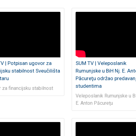
V | Potpisan ugovor za
SUM TV | Veleposlanik
ijsku stabilnost Sveučilišta
Rumunjske u BiH Nj. E. An
taru
Păcureţu održao predavan
studentima
 za financijsku stabilnost
Veleposlanik Rumunjske u Bi
E. Anton Păcureţu