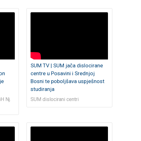
SUM TV | SUM jača dislocirane
ton
centre u Posavini i Srednjoj
je
Bosni te poboljšava uspješnost
studiranja
H Nj.
SUM dislocirani centri