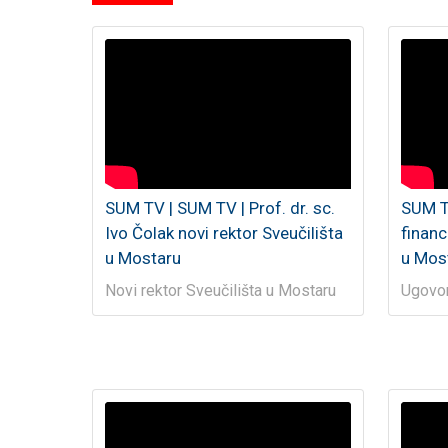
SUM TV | SUM TV | Prof. dr. sc.
SUM T
Ivo Čolak novi rektor Sveučilišta
financ
u Mostaru
u Mos
Novi rektor Sveučilišta u Mostaru
Ugovor